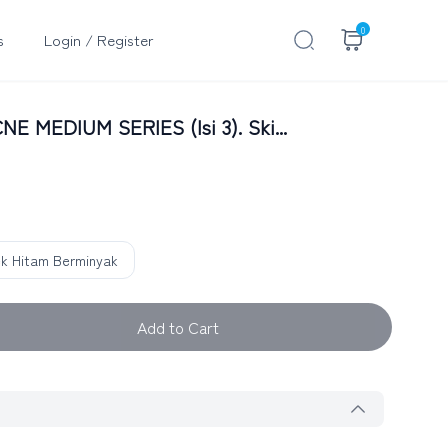
0
s
Login / Register
E MEDIUM SERIES (Isi 3). Ski...
ek Hitam Berminyak
Add to Cart