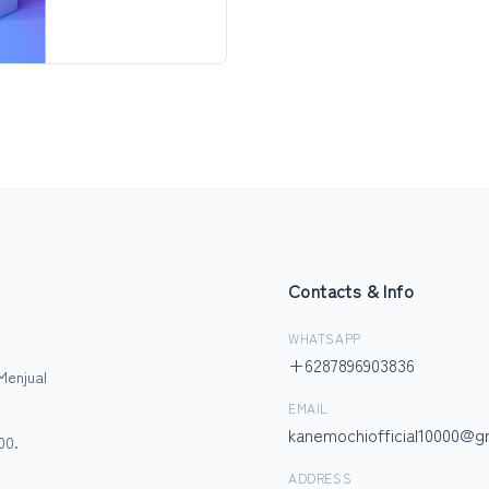
Contacts & Info
WHATSAPP
+6287896903836
Menjual
EMAIL
kanemochiofficial10000@g
00.
ADDRESS