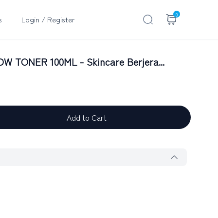
0
s
Login / Register
TONER 100ML - Skincare Berjera...
Add to Cart