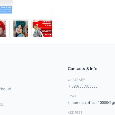
Contacts & Info
WHATSAPP
+6287896903836
Menjual
EMAIL
kanemochiofficial10000@g
00.
ADDRESS