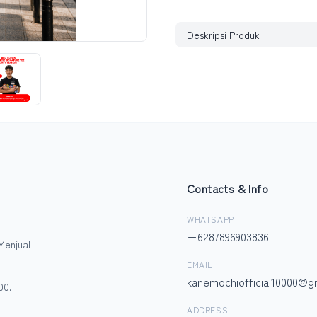
Deskripsi Produk
Contacts & Info
WHATSAPP
+6287896903836
Menjual
EMAIL
kanemochiofficial10000@g
00.
ADDRESS