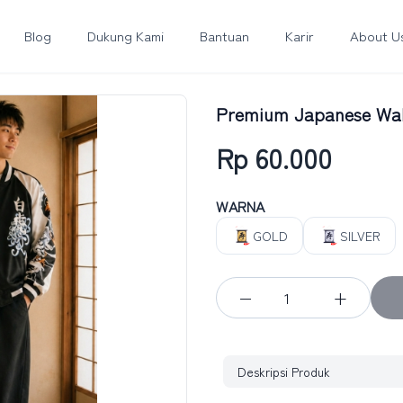
Blog
Dukung Kami
Bantuan
Karir
About U
Premium Japanese Wall
Rp 60.000
WARNA
GOLD
SILVER
−
+
Deskripsi Produk