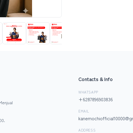
Contacts & Info
WHATSAPP
+6287896903836
Menjual
EMAIL
kanemochiofficial10000@g
00.
ADDRESS